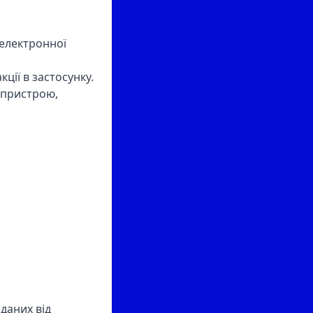
 електронної
ції в застосунку.
п пристрою,
даних від