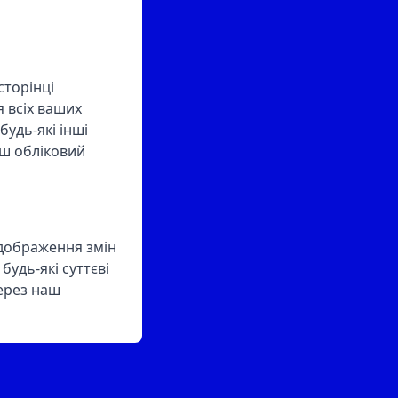
сторінці
 всіх ваших
будь-які інші
аш обліковий
ідображення змін
удь-які суттєві
через наш