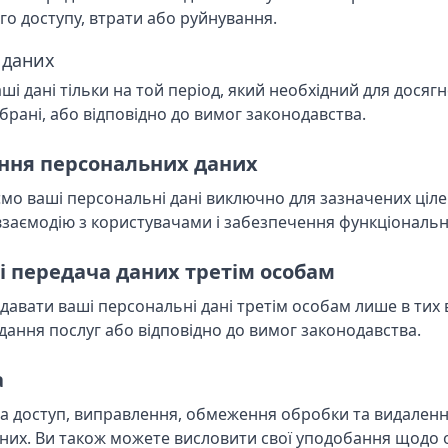
о доступу, втрати або руйнування.
я даних
ші дані тільки на той період, який необхідний для досягн
ібрані, або відповідно до вимог законодавства.
ання персональних даних
мо ваші персональні дані виключно для зазначених ціл
взаємодію з користувачами і забезпечення функціонально
 і передача даних третім особам
вати ваші персональні дані третім особам лише в тих 
дання послуг або відповідно до вимог законодавства.
а
на доступ, виправлення, обмеження обробки та видален
них. Ви також можете висловити свої уподобання щодо