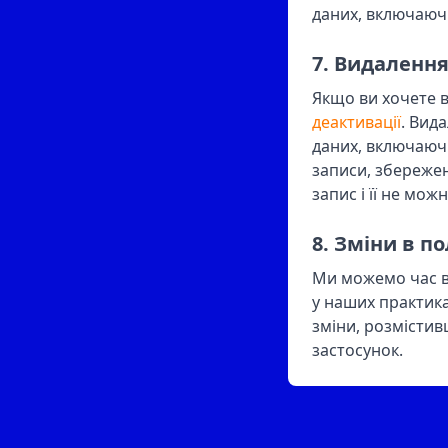
даних, включаючи
7. Видаленн
Якщо ви хочете в
деактивації
. Вид
даних, включаючи
записи, збережен
запис і її не мож
8. Зміни в п
Ми можемо час в
у наших практика
зміни, розмістив
застосунок.