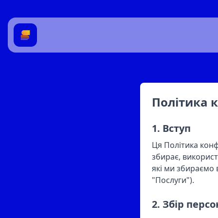
Політика 
1. Вступ
Ця Політика конфі
збирає, використ
які ми збираємо в
"Послуги").
2. Збір перс