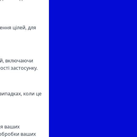
ення цілей, для
ей, включаючи
сті застосунку.
випадках, коли це
ня ваших
 обробки ваших