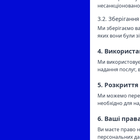
несанкціонованог
3.2. Зберіганн
Ми зберігаємо ва
яких вони були з
4. Використ
Ми використовує
надання послуг, 
5. Розкриття
Ми можемо переда
необхідно для на
6. Ваші прав
Ви маєте право 
персональних да