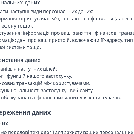
ональних даних
ти наступні види персональних даних:
рмація користувача: ім'я, контактна інформація (адреса
лефону тощо).
тування: інформація про ваші заняття і фінансові транзак
рмація: дані про ваш пристрій, включаючи IP-адресу, ти
ної системи тощо.
ористання даних
ані для наступних цілей:
г і функцій нашого застосунку.
сових транзакцій між користувачами.
нкціональності застосунку і веб-сайту.
обліку занять і фінансових даних для користувачів.
збереження даних
аних
о передові технології для захисту ваших персональних 