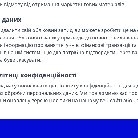
 відмову від отримання маркетингових матеріалів.
я даних
идалити свій обліковий запис, ви можете зробити це на 
алення облікового запису призведе до повного видалення
 інформацію про заняття, учнів, фінансові транзакції та 
і в нашій системі. Цю дію потрібно підтвердити через в
на буде скасувати.
олітиці конфіденційності
ід часу оновлювати цю Політику конфіденційності для в
х обробки персональних даних. Ми повідомимо вас про б
ши оновлену версію Політики на нашому веб-сайті або 