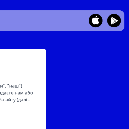
и", "наш")
надаєте нам або
-сайту (далі -