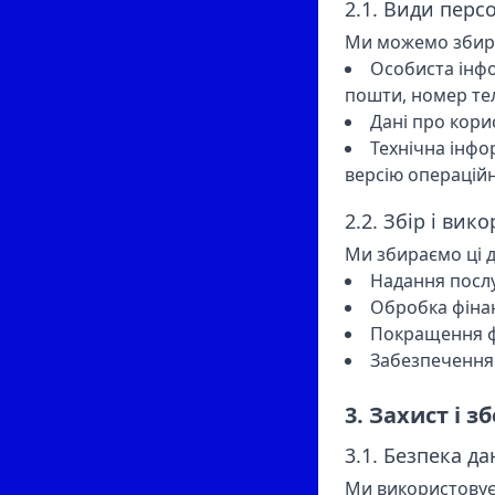
2.1. Види перс
Ми можемо збира
Особиста інфо
пошти, номер те
Дані про корис
Технічна інфо
версію операцій
2.2. Збір і вик
Ми збираємо ці д
Надання послу
Обробка фінан
Покращення фу
Забезпечення 
3. Захист і 
3.1. Безпека д
Ми використовуєм