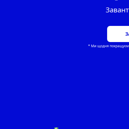
Заван
З
* Ми щодня покращуємо 
💵