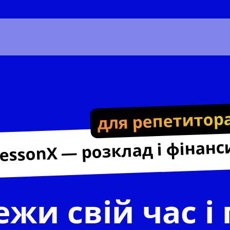
для репетитор
lessonX — розклад і фінанс
жи свій час і