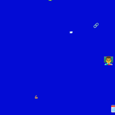
🔗
📨
👨‍🏫
💪🏽
