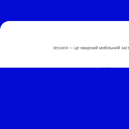
lessonX — це хмарний мобільний засто
👀
🙄