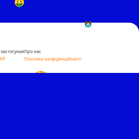
🤑
👨🏻‍💻
 застосунки
Про нас
Pad
Політика конфіденційності
🏆
📙