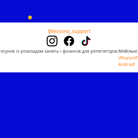
😊
@lessonx_support
сунок із розкладом занять і фінансів для репетиторів.
Мобільні
iPhone/i
Android
📱️
⚡
🧡