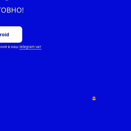
ТОВНО!
roid
ення в наш
telegram чат
😎