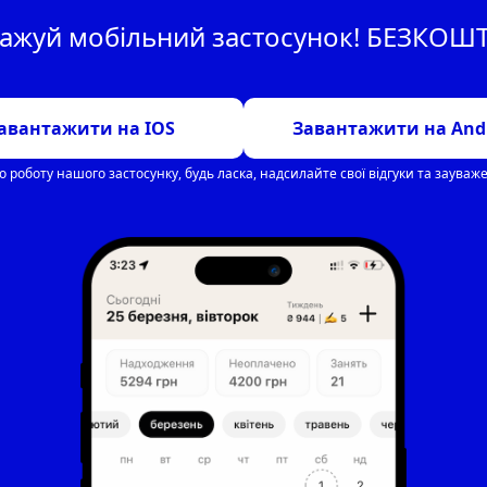
тажуй мобільний застосунок! БЕЗКОШ
авантажити на IOS
Завантажити на And
роботу нашого застосунку, будь ласка, надсилайте свої відгуки та зауваж