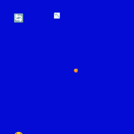
📉
🔄
🥰