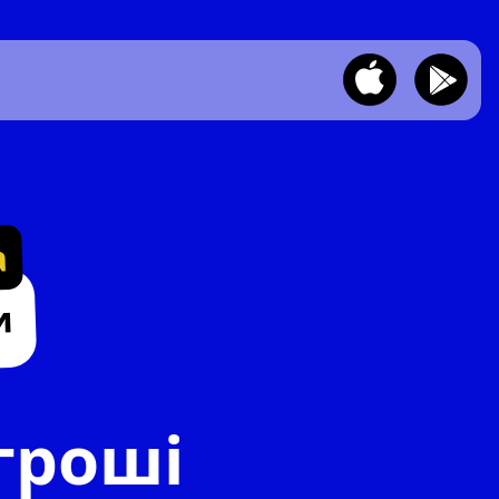
а
и
 гроші